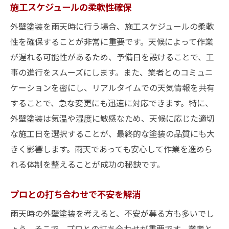
施工スケジュールの柔軟性確保
顧客への丁寧な説明と対応
外壁塗装を雨天時に行う場合、施工スケジュールの柔軟
保険や補償の確認
性を確保することが非常に重要です。天候によって作業
施工後の品質保証の重要性
が遅れる可能性があるため、予備日を設けることで、工
事の進行をスムーズにします。また、業者とのコミュニ
ケーションを密にし、リアルタイムでの天気情報を共有
することで、急な変更にも迅速に対応できます。特に、
外壁塗装は気温や湿度に敏感なため、天候に応じた適切
な施工日を選択することが、最終的な塗装の品質にも大
きく影響します。雨天であっても安心して作業を進めら
れる体制を整えることが成功の秘訣です。
プロとの打ち合わせで不安を解消
雨天時の外壁塗装を考えると、不安が募る方も多いでし
ょう。そこで、プロとの打ち合わせが重要です。業者と