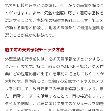
悪天候が外壁塗装に与える影響とその克服法
れても比較的速やかに乾燥し、仕上がりの品質を保つこ
湿気が塗装に与える影響
とができます。また、気温や湿度に応じて適切な塗料を
雨による施工遅延の対策
選定することで、塗装後の持続性も向上します。施工を
依頼する業者と相談し、地域の気候条件に最適な塗料を
風による塗料飛散の防止策
選ぶことが成功の秘訣です。
気温変化への適応方法
塗装後の早期乾燥技術
施工前の天気予報チェック方法
悪天候時の保護措置
外壁塗装を行う前には、必ず天気予報をチェックするこ
外壁塗装の成功は天気予報の活用にあり
とが不可欠です。特に、雨天の予測がある場合、塗装作
信頼性の高い天気予報の選び方
業にどの程度影響が出るかを事前に把握しておくことが
予報に基づく施工スケジュール作成
大切です。具体的には、気象庁の公式サイトや天気アプ
長期予報を活用した事前準備
リを利用して、数日先までの予報を確認しましょう。ま
天気アプリを使ったリアルタイムチェック
た、雨雲レーダーを活用することで、雨の接近をリアル
タイムで把握し、必要に応じて施工スケジュールを調整
天候変化に応じた柔軟な対応策
することが可能です。こうした事前の準備が、外壁塗装