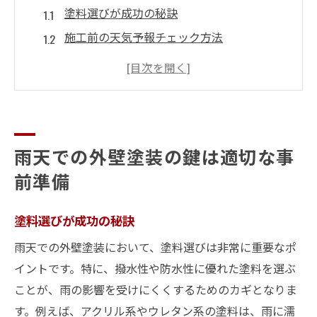
塗料選びが成功の秘訣
施工前の天気予報チェック方法
適切な塗料の保管方法
養生と防水対策の重要性
施工スケジュールの柔軟性確保
プロとの打ち合わせで不安を解消
雨天での外壁塗装の鍵は適切な事
プロが教える雨の日に外壁塗装を進める理由
前準備
湿度と乾燥の関係性の理解
施工工程の効率化技術
塗料選びが成功の秘訣
品質を保つためのプロの技術
雨天での外壁塗装において、塗料選びは非常に重要なポ
専用機材による迅速な作業
イントです。特に、撥水性や防水性に優れた塗料を選ぶ
トラブルを未然に防ぐ計画力
ことが、雨の影響を受けにくくするためのカギとなりま
経験に基づく柔軟な対応策
す。例えば、アクリル系やウレタン系の塗料は、雨に濡