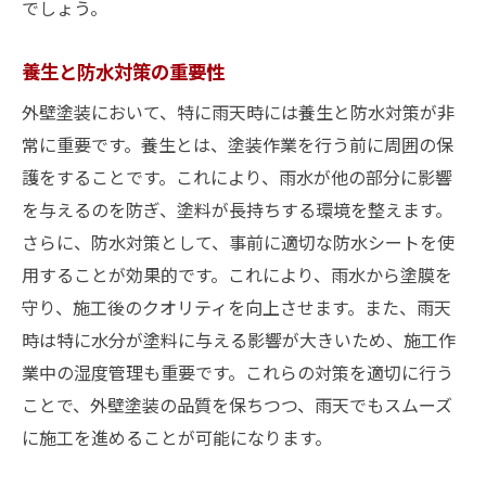
必要な資材と機材の準備
でしょう。
プロジェクト管理のポイント
養生と防水対策の重要性
外壁塗装工事を雨の日に行うメリットとデメリ
ット
外壁塗装において、特に雨天時には養生と防水対策が非
雨天施工の利点と効果
常に重要です。養生とは、塗装作業を行う前に周囲の保
護をすることです。これにより、雨水が他の部分に影響
コスト面での考慮事項
を与えるのを防ぎ、塗料が長持ちする環境を整えます。
施工品質への影響評価
さらに、防水対策として、事前に適切な防水シートを使
施工後の持続性の考察
用することが効果的です。これにより、雨水から塗膜を
環境への負荷を減らす方法
守り、施工後のクオリティを向上させます。また、雨天
施工チームの経験と技術
時は特に水分が塗料に与える影響が大きいため、施工作
予期せぬ雨でも安心な外壁塗装の実践ガイド
業中の湿度管理も重要です。これらの対策を適切に行う
雨天対策用の装備と準備
ことで、外壁塗装の品質を保ちつつ、雨天でもスムーズ
に施工を進めることが可能になります。
現場での迅速な対応法
事後対策とフォローアップ