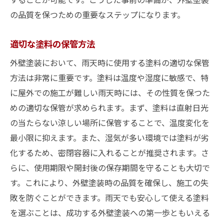
予報の精度を高める情報収集法
の品質を保つための重要なステップになります。
雨天時の外壁塗装で注意すべきポイント
施工前の現場環境確認
適切な塗料の保管方法
塗料の乾燥時間の管理
外壁塗装において、雨天時に使用する塗料の適切な保管
安全対策の徹底
方法は非常に重要です。塗料は温度や湿度に敏感で、特
雨水の影響を最小限に抑える方法
に屋外での施工が難しい雨天時には、その性質を保つた
施工後のメンテナンス計画
めの適切な保管が求められます。まず、塗料は直射日光
作業員への適切な指示
の当たらない涼しい場所に保管することで、温度変化を
最小限に抑えます。また、湿気が多い環境では塗料が劣
天候に左右されない外壁塗装の計画術
化するため、密閉容器に入れることが推奨されます。さ
柔軟な施工スケジュールの組み方
らに、使用期限や開封後の保存期間を守ることも大切で
リスク管理と事前対策
す。これにより、外壁塗装時の品質を確保し、施工の失
最適な施工時期の選定
敗を防ぐことができます。雨天でも安心して使える塗料
予期せぬ天候変化への対応策
を選ぶことは、成功する外壁塗装への第一歩ともいえる