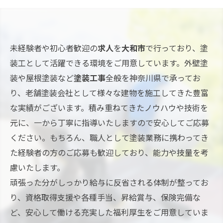
未経験者や初心者歓迎の
求人
を
大和市
で行っており、塗
装工として活躍できる環境をご用意しています。外壁塗
装や屋根塗装など
塗装工事
全般を神奈川県で承ってお
り、老舗塗装会社として様々な建物を施工してきた豊富
な実績がございます。積み重ねてきたノウハウや技術を
元に、一から丁寧に指導いたしますので安心してご応募
ください。もちろん、職人として塗装業務に携わってき
た経験者の方のご応募も歓迎しており、能力や技量を考
慮いたします。
頑張った分がしっかり給与に反省される体制が整ってお
り、資格取得支援や各種手当、昇給賞与、保険完備な
ど、安心して働ける充実した福利厚生をご用意していま