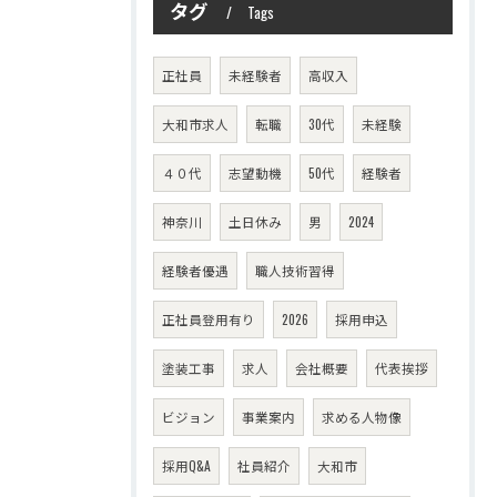
タグ
Tags
正社員
未経験者
高収入
大和市求人
転職
30代
未経験
４０代
志望動機
50代
経験者
神奈川
土日休み
男
2024
経験者優遇
職人技術習得
正社員登用有り
2026
採用申込
塗装工事
求人
会社概要
代表挨拶
ビジョン
事業案内
求める人物像
採用Q&A
社員紹介
大和市