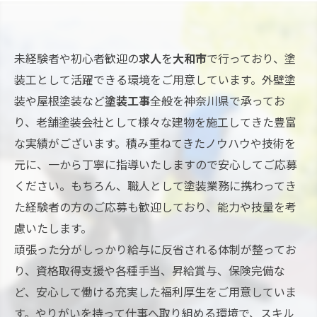
未経験者や初心者歓迎の
求人
を
大和市
で行っており、塗
装工として活躍できる環境をご用意しています。外壁塗
装や屋根塗装など
塗装工事
全般を神奈川県で承ってお
り、老舗塗装会社として様々な建物を施工してきた豊富
な実績がございます。積み重ねてきたノウハウや技術を
元に、一から丁寧に指導いたしますので安心してご応募
ください。もちろん、職人として塗装業務に携わってき
た経験者の方のご応募も歓迎しており、能力や技量を考
慮いたします。
頑張った分がしっかり給与に反省される体制が整ってお
り、資格取得支援や各種手当、昇給賞与、保険完備な
ど、安心して働ける充実した福利厚生をご用意していま
す。やりがいを持って仕事へ取り組める環境で、スキル