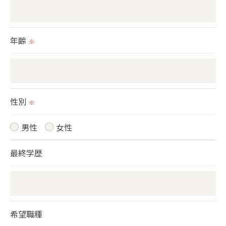
＜個人情報の開示･訂正・削除･利用停止の手続につ
いて＞
年齢
※
当社では、お客様の個人情報の開示･訂正･削除・利
用停止の手続を定めさせて頂いております。
ご本人である事を確認のうえ、対応させて頂きま
す。
性別
※
個人情報の開示･訂正･削除・利用停止の具体的手続
きにつきましては、お電話でお問合せ下さい。
男性
女性
最終学歴
希望職種