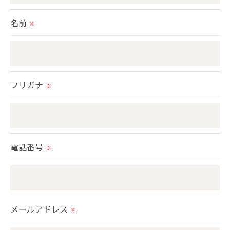
＜個人情報の委託について＞
名前
※
当社では、利用目的の達成に必要な範囲において、
個人情報を外部に委託する場合があります。
これらの委託先に対しては個人情報保護契約等の措
置をとり、適切な監督を行います。
フリガナ
※
＜個人情報の安全管理＞
当社では、個人情報の漏洩等がなされないよう、適
切に安全管理対策を実施します。
電話番号
※
＜個人情報を与えなかった場合に生じる結果＞
必要な情報を頂けない場合は、それに対応した当社
のサービスをご提供できない場合がございますので
メールアドレス
※
予めご了承ください。