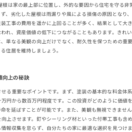
 屋根は家の最上部に位置し、外的な要因から住宅を守る非
まず、劣化した屋根は雨漏りや風による損傷の原因となり
装工事の費用を遥かに上回ることが多く、結果として大き
なわれ、資産価値の低下につながることもあります。きれ
は、単なる美観の向上だけでなく、耐久性を保つための重
きる住居を維持しましょう。
値向上の秘訣
させる重要なポイントです。まず、塗装の基本的な料金体
十万円から数百万円程度です。この投資がどのように価値
寿命を延ばすことが可能です。また、美観も無視できませ
を向上させます。釘やシーリング材といった付帯工事も含
も情報収集を怠らず、自分たちの家に最適な選択を見つけ