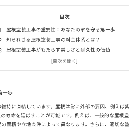
目次
屋根塗装工事の重要性：あなたの家を守る第一歩
知られざる屋根塗装工事の料金体系とは？
屋根塗装工事がもたらす美しさと耐久性の価値
費用対効果を最大化するための屋根塗装のポイント
具体的な料金例を通じて考える屋根塗装の投資価値
屋根のメンテナンスを怠るリスクとその影響
屋根塗装工事を通じて得られる家の資産価値向上の秘
第一歩
の維持に直結しています。屋根は常に外部の要因、例えば
の寿命を延ばすことが可能です。例えば、一般的な屋根塗
根の面積や立地条件によって異なります。さらに、適切な