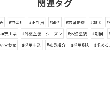
関連タグ
み
#神奈川
#正社員
#50代
#志望動機
#30代
#神奈川県
#外壁塗装 シーズン
#外壁塗装
#期間
問い合わせ
#採用申込
#社員紹介
#採用Q&A
#求める