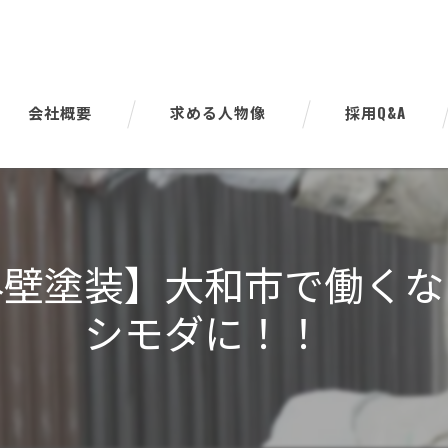
会社概要
求める人物像
採用Q&A
代表挨拶
ビジョン
外壁塗装】大和市で働くな
事業案内
シモダに！！