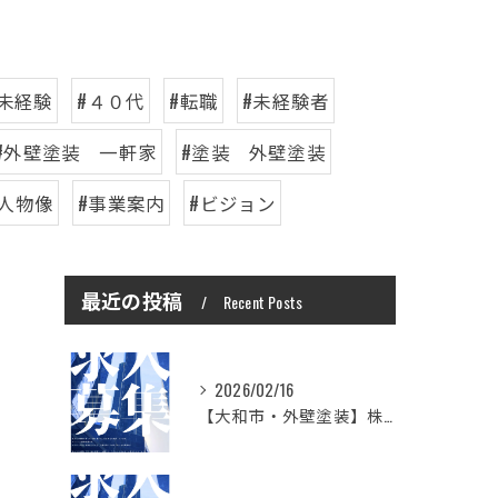
#未経験
#４０代
#転職
#未経験者
#外壁塗装 一軒家
#塗装 外壁塗装
人物像
#事業案内
#ビジョン
最近の投稿
Recent Posts
2026/02/16
【大和市・外壁塗装】株式会社シモダで一緒に働いてみませんか？職人さん募集中