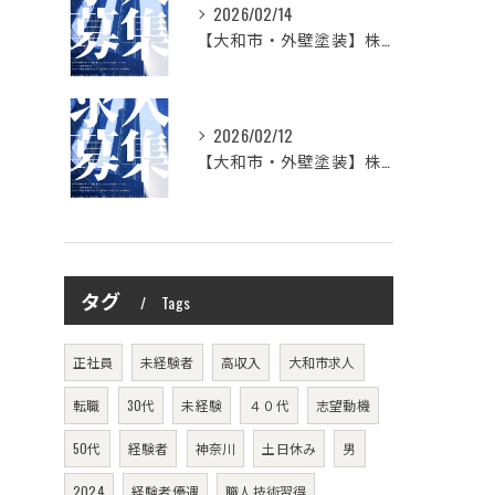
2026/02/14
【大和市・外壁塗装】株式会社シモダの想い
2026/02/12
【大和市・外壁塗装】株式会社シモダ 一緒に働いてくれる職人さん大募集
タグ
Tags
正社員
未経験者
高収入
大和市求人
転職
30代
未経験
４０代
志望動機
50代
経験者
神奈川
土日休み
男
2024
経験者優遇
職人技術習得