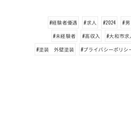
#経験者優遇
#求人
#2024
#男
#未経験者
#高収入
#大和市求
#塗装 外壁塗装
#プライバシーポリシ