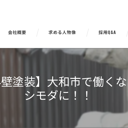
会社概要
求める人物像
採用Q&A
代表挨拶
ビジョン
外壁塗装】大和市で働くな
事業案内
シモダに！！