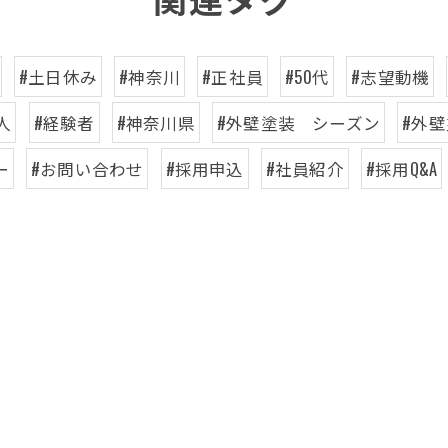
#土日休み
#神奈川
#正社員
#50代
#志望動機
人
#経験者
#神奈川県
#外壁塗装 シーズン
#外
ー
#お問い合わせ
#採用申込
#社員紹介
#採用Q&A