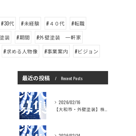
#30代
#未経験
#４０代
#転職
壁塗装
#期間
#外壁塗装 一軒家
#求める人物像
#事業案内
#ビジョン
最近の投稿
Recent Posts
2026/02/16
【大和市・外壁塗装】株式会社シモダで一緒に働いてみませんか？職人さん募集中
2026/02/14