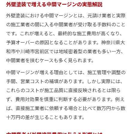
外壁塗装で増える中間マージンの実態解説
外壁塗装の平均費用を左右する要素とは
外壁塗装で見積もりが大きく異なる理由を
外壁塗装における中間マージンとは、元請け業者と実際
解説
の施工業者の間に入る中間業者が受け取る手数料のこと
です。これが増えると、最終的な施工費用が高くなり、
神奈川県で外壁塗装費用が高くなる原因ま
予算オーバーの原因となることがあります。神奈川県大
とめ
和市や川崎市宮前区では地域密着型の業者も多い一方、
外壁塗装の価格差を生む中間業者の存在に
中間業者を挟むケースも多く見られます。
注意
外壁塗装費用を比較する際の重要ポイント
中間マージンが増える理由としては、施工管理や調整の
手間、営業コストの補填があります。しかし実際には、
信頼の外壁塗装を選ぶための判断ポイント
これらのコストが施工品質に直接反映されるとは限ら
外壁塗装で怪しい業者を見抜く必須チェッ
ず、費用対効果を慎重に判断する必要があります。例え
ク
ば、直接施工業者に依頼する場合と比べて数万円から数
信頼できる外壁塗装業者選びに必要な視点
十万円の差が生じることもあります。
外壁塗装の口コミや実績確認の具体的な方
法