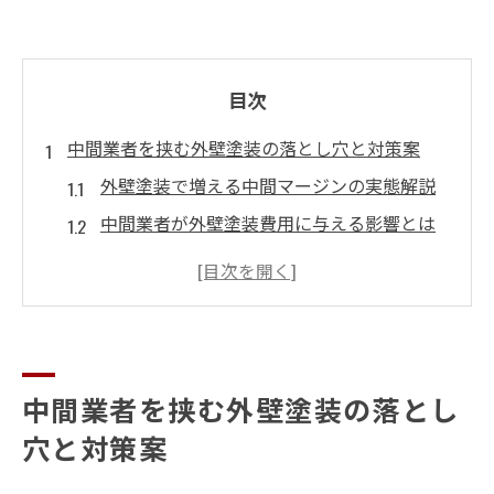
目次
中間業者を挟む外壁塗装の落とし穴と対策案
外壁塗装で増える中間マージンの実態解説
中間業者が外壁塗装費用に与える影響とは
外壁塗装で注意すべき中間業者の特徴と見
極め方
外壁塗装のトラブルを防ぐ依頼先選びのコ
ツ
中間業者を挟む外壁塗装の落とし
外壁塗装で失敗しないための事前チェック
ポイント
穴と対策案
神奈川県で外壁塗装依頼時の費用差の理由