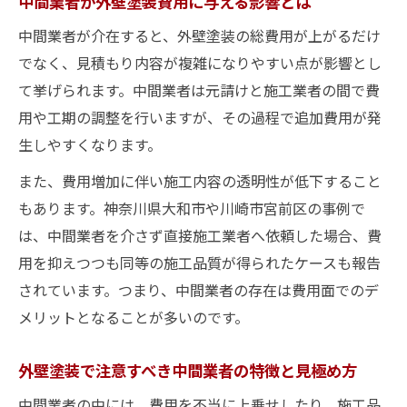
中間業者が外壁塗装費用に与える影響とは
外壁塗装業者の保証内容とアフターケアの
中間業者が介在すると、外壁塗装の総費用が上がるだけ
重要性
でなく、見積もり内容が複雑になりやすい点が影響とし
外壁塗装で安心できる業者の特徴を徹底解
て挙げられます。中間業者は元請けと施工業者の間で費
説
用や工期の調整を行いますが、その過程で追加費用が発
補助金活用で外壁塗装の賢い費用節約術
生しやすくなります。
外壁塗装で利用できる補助金制度の探し方
また、費用増加に伴い施工内容の透明性が低下すること
外壁塗装の補助金申請時に注意すべき条件
もあります。神奈川県大和市や川崎市宮前区の事例で
外壁塗装の補助金対象となる工事内容を解
は、中間業者を介さず直接施工業者へ依頼した場合、費
説
用を抑えつつも同等の施工品質が得られたケースも報告
外壁塗装で補助金を最大限活用する方法
されています。つまり、中間業者の存在は費用面でのデ
メリットとなることが多いのです。
外壁塗装補助金の申請タイミングと手続き
の流れ
外壁塗装で注意すべき中間業者の特徴と見極め方
失敗を防ぐ外壁塗装見積もりチェック法
中間業者の中には、費用を不当に上乗せしたり、施工品