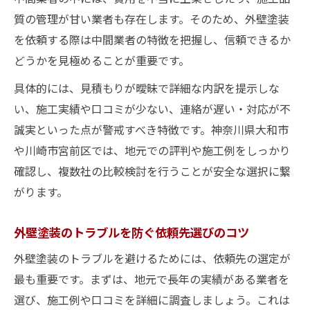
外壁塗装の見積もり明細で注意すべき点
質の管理が甘い業者も存在します。そのため、外壁塗装
外壁塗装見積もりでよくある失敗事例とは
を依頼する際は中間業者の特徴を把握し、信頼できるか
外壁塗装の見積もり比較で重要なチェック
どうかを見極めることが重要です。
項目
具体的には、見積もりが曖昧で詳細な内訳を提示しな
外壁塗装の適正価格を見極めるための見積
い、施工実績や口コミが少ない、連絡が遅い・対応が不
もり術
誠実といった点が警戒すべき特徴です。神奈川県大和市
外壁塗装でトラブルを防ぐ見積もり依頼の
や川崎市宮前区では、地元での評判や施工例をしっかり
ポイント
確認し、複数社の比較検討を行うことが安全な選択に繋
外壁塗装依頼で安心できる選択とは何か
がります。
外壁塗装依頼時の信頼性を高めるポイント
外壁塗装で後悔しない依頼先の選び方
外壁塗装のトラブルを防ぐ依頼先選びのコツ
外壁塗装依頼前に確認したい色選びの注意
外壁塗装のトラブルを避けるためには、依頼先の選定が
点
最も重要です。まずは、地元で長年の実績がある業者を
外壁塗装の依頼成功に必要な下調べの方法
選び、施工例や口コミを詳細に調査しましょう。これは