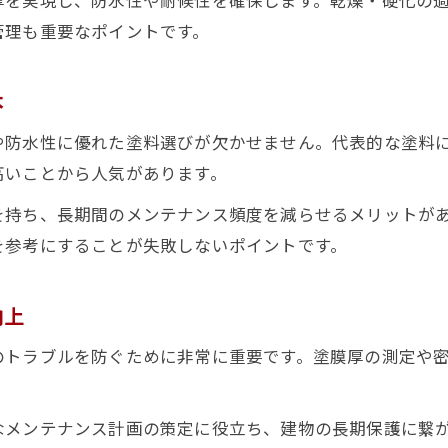
外壁塗装で人気の塗料と塗膜性能を比較
管理も重要なポイントです。
塗膜剥がれ原因から学ぶ塗料選びのコツ
外壁塗装で失敗しない塗膜厚の考え方
本
塗料の種類別に見る外壁塗装の耐久性
や防水性に優れた塗料選びが欠かせません。代表的な塗料
外壁塗装に適した塗膜の特徴と見極め方
高いことから人気があります。
シリコンとフッ素塗料の耐久性比較ポイント
を持ち、長期間のメンテナンス頻度を減らせるメリットが
外壁塗装でシリコン塗膜とフッ素塗膜の違い
を参考にすることが失敗しないポイントです。
耐久性重視の外壁塗装塗膜選びの基準とは
シリコンとフッ素塗膜の価格性能を徹底比較
向上
外壁塗装で重視すべき塗膜の耐用年数
のトラブルを防ぐために非常に重要です。塗膜厚の測定や
塗膜厚が左右するシリコンとフッ素の性能差
なメンテナンス計画の策定に役立ち、建物の長期保護に繋