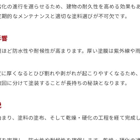
紫外線や雨風に強い外壁塗装の秘訣とは
劣化の進行を遅らせるため、建物の耐久性を高める効果も
紫外線に強い外壁塗装塗膜の特徴と選び方
定期的なメンテナンスと適切な塗料選びが不可欠です。
雨風から建物を守る塗膜の性能を比較解説
外壁塗装の耐久性を高める塗膜厚の重要性
影響
塗膜の紫外線耐性とメンテナンスの関係性
膜ほど防水性や耐候性が高まります。厚い塗膜は紫外線や
防水性に優れた外壁塗装塗膜のポイント
塗膜とは何か違いと選び方のコツ
度に厚くなるとひび割れや剥がれが起こりやすくなるため
外壁塗装における塗膜とは何か徹底解説
数回に分けて塗装することが長持ちの秘訣となります。
塗装と塗膜の違いを知る選び方の基本
塗膜の種類と外壁塗装での適材適所
説
塗膜厚や成分が耐久性に与える影響
始まり、塗料の塗布、そして乾燥・硬化の工程を経て完成
外壁塗装で後悔しない塗膜選びの注意点
外壁塗装で塗料選びに迷ったときの実践知識
厚を実現し、防水性や耐候性を確保します。乾燥・硬化の