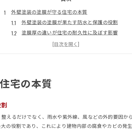
外壁塗装の塗膜が守る住宅の本質
外壁塗装の塗膜が果たす防水と保護の役割
塗膜厚の違いが住宅の耐久性に及ぼす影響
外壁塗装で塗膜が形成される工程を解説
住宅を長持ちさせる塗膜の選び方の基本
塗膜検査の重要性と外壁塗装の信頼性向上
塗膜劣化が進行するサインを見逃さない
住宅の本質
外壁塗装の塗膜劣化サインを早期に見極める
塗膜剥がれやひび割れが示す危険信号とは
役割
外壁塗装で見落としがちな塗膜引張試験の意義
塗膜劣化原因と日常点検でできる予防策
く整えるだけでなく、雨水や紫外線、風などの外的要因か
塗膜が劣化した時の外壁塗装タイミングの目安
最大の役割であり、これにより建物内部の腐食やカビの発