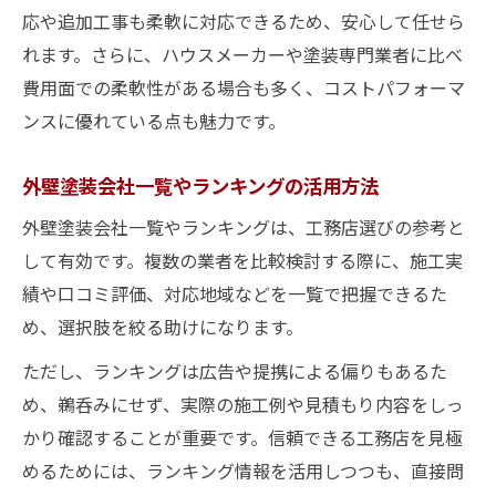
工務店における外壁塗装費用の判断ポイント
応や追加工事も柔軟に対応できるため、安心して任せら
外壁塗装費用の相場と工務店ごとの違い
れます。さらに、ハウスメーカーや塗装専門業者に比べ
外壁塗装で見積もりが高い理由を徹底解説
費用面での柔軟性がある場合も多く、コストパフォーマ
外壁塗装費用に含まれる工事内容を確認し
ンスに優れている点も魅力です。
よう
外壁塗装会社一覧やランキングの活用方法
外壁塗装の費用を比較する際のチェック項
目
外壁塗装会社一覧やランキングは、工務店選びの参考と
外壁塗装の平均費用と工務店選びの関係
して有効です。複数の業者を比較検討する際に、施工実
悪質業者を避ける外壁塗装の注意点と対策
績や口コミ評価、対応地域などを一覧で把握できるた
め、選択肢を絞る助けになります。
外壁塗装の悪質業者リストを知る重要性
外壁塗装で注意すべき業者の特徴と見分け
ただし、ランキングは広告や提携による偏りもあるた
方
め、鵜呑みにせず、実際の施工例や見積もり内容をしっ
かり確認することが重要です。信頼できる工務店を見極
外壁塗装会社選びで注意が必要なポイント
めるためには、ランキング情報を活用しつつも、直接問
外壁塗装の業者選定でトラブルを防ぐ方法