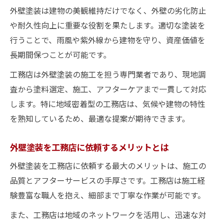
外壁塗装は建物の美観維持だけでなく、外壁の劣化防止
外壁塗装会社選びで工務店が信頼される要
や耐久性向上に重要な役割を果たします。適切な塗装を
素
行うことで、雨風や紫外線から建物を守り、資産価値を
外壁塗装の工務店選定時の比較ポイント
長期間保つことが可能です。
外壁塗装で後悔しない工務店選びの極意
工務店は外壁塗装の施工を担う専門業者であり、現地調
外壁塗装で後悔しないための工務店選び方
査から塗料選定、施工、アフターケアまで一貫して対応
外壁塗装会社ランキングを参考にする際の
します。特に地域密着型の工務店は、気候や建物の特性
注意点
を熟知しているため、最適な提案が期待できます。
外壁塗装の口コミと工務店の実績の見極め
方
外壁塗装を工務店に依頼するメリットとは
外壁塗装を工務店に依頼する際の失敗回避
外壁塗装を工務店に依頼する最大のメリットは、施工の
策
品質とアフターサービスの手厚さです。工務店は施工経
外壁塗装業者の見積もり内容と工務店の違
験豊富な職人を抱え、細部まで丁寧な作業が可能です。
い
また、工務店は地域のネットワークを活用し、迅速な対