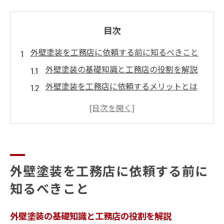
目次
外壁塗装を工務店に依頼する前に知るべきこと
外壁塗装の基礎知識と工務店の役割を解説
外壁塗装を工務店に依頼するメリットとは
外壁塗装会社一覧やランキングの活用方法
外壁塗装で工務店を選ぶ際の注意点を知る
外壁塗装の見積もり相場を理解して比較検
討
外壁塗装を工務店に依頼する前に
信頼できる工務店が選ばれる外壁塗装の理由
知るべきこと
外壁塗装で工務店が選ばれる３つの強み
外壁塗装の実績豊富な工務店が安心な理由
外壁塗装の基礎知識と工務店の役割を解説
外壁塗装業者と工務店のサポート力の違い