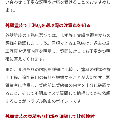
い合わせて丁寧な説明や対応を受けることをおすすめし
外壁塗装を安心して工務店に任せるための
ます。
対策
外壁塗装会社を比較する際のチェックリスト
外壁塗装で工務店を選ぶ際の注意点を知る
外壁塗装会社一覧を活用した比較のポイン
外壁塗装の工務店選びでは、まず施工実績や顧客からの
ト
評価を確認しましょう。信頼できる工務店は、過去の施
外壁塗装の見積もりで比較すべき項目を整
工写真や保証内容を明示し、質問に対しても丁寧かつ明
理
確に答えてくれます。
外壁塗装会社選びで失敗しないためのコツ
また、見積もりの内容を詳細に比較し、塗料の種類や施
外壁塗装の会社ランキングの正しい使い方
工工程、追加費用の有無を把握することが大切です。悪
外壁塗装と工務店のサービス内容を徹底比
質業者に注意し、契約前に契約書の内容を十分に確認す
較
ること、そして不明点は必ず質問して納得してから依頼
することがトラブル防止のポイントです。
外壁塗装の見積もり相場を理解して比較検討