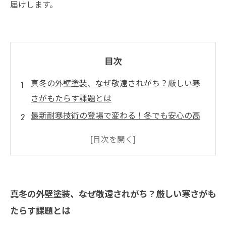
届けします。
目次
真冬の外壁塗装、なぜ敬遠されがち？厳しい寒
さがもたらす課題とは
最新耐寒技術の登場で変わる！冬でも安心の高
品質外壁塗装
低温でもしっかり乾く秘密 寒冷環境下での塗
料選びと施工法を解説
凍結トラブル回避への挑戦 プロが実証した安
真冬の外壁塗装、なぜ敬遠されがち？厳しい寒さがも
全かつ効果的な工夫
たらす課題とは
真冬の外壁塗装で不安解消！知っておくべきポ