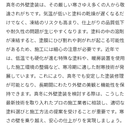
イントと成功の秘訣
真冬の外壁塗装は、その厳しい寒さゆえ多くの人から敬
季節を問わない施工の未来へ 耐寒技術が切り
遠されがちです。気温が低いと塗料の乾燥が遅くなるだ
開く塗装工事の新常識
けでなく、凍結のリスクも高まり、仕上がりの品質低下
外壁塗装のベストシーズンは本当に春？真冬施
や耐久性の問題が生じやすくなります。塗料の中の溶剤
工のメリットと注意点を比較
が凍結すると、塗膜にひび割れや剥がれが起こる可能性
があるため、施工には細心の注意が必要です。近年で
は、低温でも硬化が進む特殊な塗料や、暖房装置を使用
した施工環境の整備など、寒冷期に適した耐寒技術が発
展しています。これにより、真冬でも安定した塗装修理
が可能となり、長期間にわたり外壁の美観と機能性を保
持できます。真冬に外壁塗装を検討する際は、こうした
最新技術を取り入れたプロの施工業者に相談し、適切な
塗料選びと施工方法の提案を受けることが重要です。寒
さの壁を乗り越え、安心の仕上がりを実現しましょう。