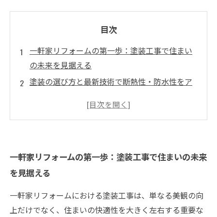
目次
一軒家リフォームの第一歩：塗装工事で住まい
の未来を見据える
塗装の選び方と最新技術で断熱性・防水性をア
ップさせる方法
実際の施工事例紹介：塗装工事で変わる住まい
の快適度
耐久性を高めるメンテナンスのポイントと長持
一軒家リフォームの第一歩：塗装工事で住まいの未来
ちする秘訣
を見据える
理想の住まいを実現するための塗装工事総まと
めと安心の選び方
一軒家リフォームにおける塗装工事は、単なる美観の向
外壁や屋根の塗装がもたらす住まいの美しさと
上だけでなく、住まいの快適性を大きく左右する重要な