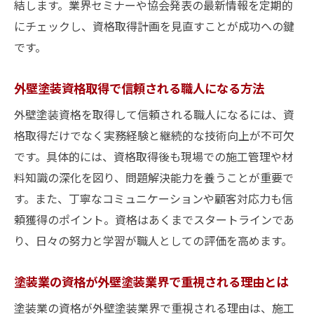
関係
結します。業界セミナーや協会発表の最新情報を定期的
にチェックし、資格取得計画を見直すことが成功への鍵
実務で活かせる外壁塗装資格の学び方とコ
です。
ツ
独立を目指すなら外壁塗装の資格取得が近道
外壁塗装資格取得で信頼される職人になる方法
外壁塗装の資格取得が独立開業に役立つ理
外壁塗装資格を取得して信頼される職人になるには、資
由
格取得だけでなく実務経験と継続的な技術向上が不可欠
独立を見据えた外壁塗装資格の選び方と重
です。具体的には、資格取得後も現場での施工管理や材
要性
料知識の深化を図り、問題解決能力を養うことが重要で
外壁塗装資格で広がる独立後のビジネスチ
す。また、丁寧なコミュニケーションや顧客対応力も信
ャンス
頼獲得のポイント。資格はあくまでスタートラインであ
資格取得が外壁塗装業で信頼される秘訣に
り、日々の努力と学習が職人としての評価を高めます。
なる
外壁塗装の独立にはどんな資格が必要なの
塗装業の資格が外壁塗装業界で重視される理由とは
か
塗装業の資格が外壁塗装業界で重視される理由は、施工