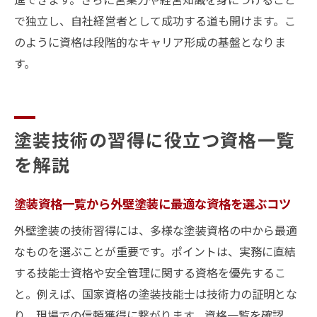
とは
で独立し、自社経営者として成功する道も開けます。こ
外壁塗装マイスター資格に注目する理由
のように資格は段階的なキャリア形成の基盤となりま
外壁塗装マイスター資格が信頼に繋がる理
す。
由
外壁塗装マイスター資格取得のメリットと
活用法
塗装技術の習得に役立つ資格一覧
外壁塗装マイスター資格で差別化できるポ
を解説
イント
外壁塗装マイスター資格が現場評価を高め
塗装資格一覧から外壁塗装に最適な資格を選ぶコツ
る仕組み
外壁塗装の技術習得には、多様な塗装資格の中から最適
キャリア形成に役立つ外壁塗装マイスター
なものを選ぶことが重要です。ポイントは、実務に直結
資格の特徴
する技能士資格や安全管理に関する資格を優先するこ
外壁塗装マイスター資格取得の具体的な流
と。例えば、国家資格の塗装技能士は技術力の証明とな
れを紹介
り、現場での信頼獲得に繋がります。資格一覧を確認