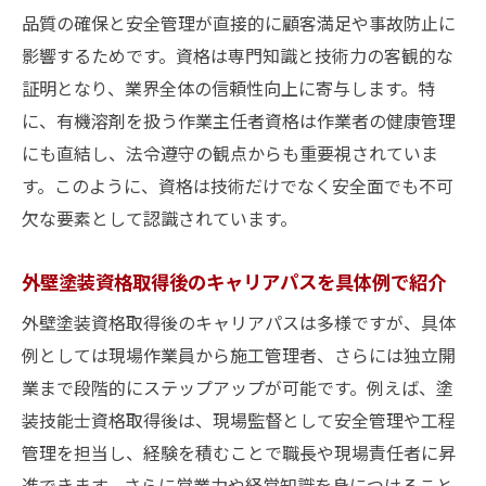
独立後に生きる外壁塗装資格取得の実践ス
品質の確保と安全管理が直接的に顧客満足や事故防止に
テップ
影響するためです。資格は専門知識と技術力の客観的な
外壁塗装を無資格で始める場合の注意点
証明となり、業界全体の信頼性向上に寄与します。特
外壁塗装を無資格で始めるリスクと対策方
に、有機溶剤を扱う作業主任者資格は作業者の健康管理
法
にも直結し、法令遵守の観点からも重要視されていま
す。このように、資格は技術だけでなく安全面でも不可
無資格の外壁塗装が抱える課題や信頼性の
欠な要素として認識されています。
違い
外壁塗装で無資格の場合の注意点と法律面
外壁塗装資格取得後のキャリアパスを具体例で紹介
の知識
外壁塗装資格取得後のキャリアパスは多様ですが、具体
無資格者が外壁塗装で失敗しやすいポイン
例としては現場作業員から施工管理者、さらには独立開
ト解説
業まで段階的にステップアップが可能です。例えば、塗
外壁塗装資格取得が無い場合のキャリア形
装技能士資格取得後は、現場監督として安全管理や工程
成術
管理を担当し、経験を積むことで職長や現場責任者に昇
無資格で外壁塗装を行う際に必要な心構え
進できます。さらに営業力や経営知識を身につけること