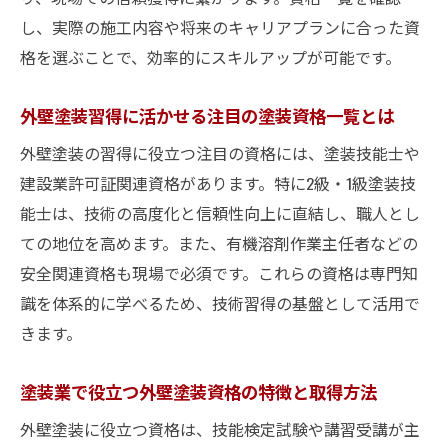
講習で身につく外壁塗装の実践知識とは
し、実際の施工内容や将来のキャリアプランに合った資
外壁塗装資格講習で学べる現場ノウハウの
格を選ぶことで、効率的にスキルアップが可能です。
全体像
塗装資格講習が外壁塗装技術の習得に役立
外壁塗装習得に活かせる注目の塗装資格一覧とは
つ理由
外壁塗装の習得に役立つ注目の資格には、塗装技能士や
外壁塗装の資格講習で実践力を高める学習
建設業許可証関連資格があります。特に2級・1級塗装技
法
能士は、技術の高度化と信頼性向上に直結し、職人とし
外壁塗装資格講習で得られる最新トレンド
ての地位を高めます。また、有機溶剤作業主任者などの
と知識
安全関連資格も現場で必須です。これらの資格は専門知
識を体系的に学べるため、技術習得の基盤として活用で
実践的な外壁塗装技術を資格講習で身につ
きます。
ける方法
外壁塗装資格講習の選び方と活かし方を徹
塗装業で役立つ外壁塗装資格の特徴と取得方法
底解説
外壁塗装に役立つ資格は、技能検定試験や講習受講が主
外壁塗装の資格取得後に描くキャリアアップ戦