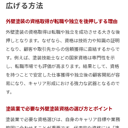
方法
広げる方法
塗装業の資格が外壁塗装業界で重視される
理由とは
外壁塗装の資格取得が転職や独立を後押しする理由
外壁塗装資格取得後のキャリアパスを具体
外壁塗装の資格取得は転職や独立を成功させる大きな後
例で紹介
押しとなります。なぜなら、資格は技術力や知識の証明
塗装技術の習得に役立つ資格一覧を解説
となり、顧客や取引先からの信頼獲得に直結するからで
塗装資格一覧から外壁塗装に最適な資格を
す。例えば、塗装技能士などの国家資格は専門性を示
選ぶコツ
し、転職市場でも評価が高まります。結果として、資格
を持つことで安定した仕事獲得や独立後の顧客開拓が容
外壁塗装習得に活かせる注目の塗装資格一
易になり、キャリア形成における強力な武器となるので
覧とは
す。
塗装業で役立つ外壁塗装資格の特徴と取得
方法
塗装業で必要な外壁塗装資格の選び方とポイント
外壁塗装資格の種類と習得すべきスキルを
塗装業で必要な資格選びは、自身のキャリア目標や業務
解説
範囲に合わせることが重要です。代表的な資格には「塗