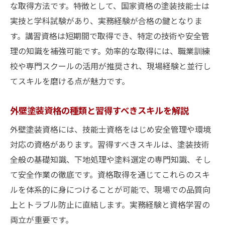
な取得方法です。特徴として、国家資格の塗装技能士は
略
実技と学科試験があり、実務経験が合格の鍵となりま
外壁塗装資格取得後のキャリア形成のポイ
す。講習資格は短期間で取得でき、特定の技術や安全管
ント
理の知識を補強可能です。効率的な取得には、職業訓練
外壁塗装資格を活かした長期的なキャリア
校や専門スクールの活用が推奨され、現場経験と並行し
戦略
てスキルを磨ける点が魅力です。
資格取得後に外壁塗装業界で成功するコツ
外壁塗装資格が収入アップや転職に有効な
外壁塗装資格の種類と習得すべきスキルを解説
理由
外壁塗装資格には、技能士資格をはじめ安全管理や環境
外壁塗装資格取得後の独立や事業拡大のス
対応の資格があります。習得すべきスキルは、塗装技術
テップ
全般の基礎知識、下地処理や塗料選定の専門知識、そし
外壁塗装資格を活かす働き方や将来展望を
て安全作業の徹底です。資格取得を通じてこれらのスキ
紹介
ルを体系的に身につけることが可能で、現場での品質向
上とトラブル防止に直結します。実務経験と資格学習の
両立が重要です。