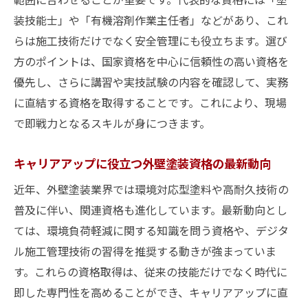
資格選びで迷わない外壁塗装技術習得のポ
装技能士」や「有機溶剤作業主任者」などがあり、これ
イント
らは施工技術だけでなく安全管理にも役立ちます。選び
外壁塗装の資格取得が技術向上に直結する
方のポイントは、国家資格を中心に信頼性の高い資格を
理由
優先し、さらに講習や実技試験の内容を確認して、実務
資格が必要な外壁塗装の現場スキルとは
に直結する資格を取得することです。これにより、現場
外壁塗装資格で身につく現場対応力と実践
で即戦力となるスキルが身につきます。
力
現場で求められる外壁塗装資格と安全管理
キャリアアップに役立つ外壁塗装資格の最新動向
の知識
近年、外壁塗装業界では環境対応型塗料や高耐久技術の
外壁塗装の資格取得で磨かれる施工スキル
普及に伴い、関連資格も進化しています。最新動向とし
を解説
ては、環境負荷軽減に関する知識を問う資格や、デジタ
塗装資格が現場作業に必要な理由を具体的
ル施工管理技術の習得を推奨する動きが強まっていま
に紹介
す。これらの資格取得は、従来の技能だけでなく時代に
外壁塗装職人に求められる資格と応用力の
即した専門性を高めることができ、キャリアアップに直