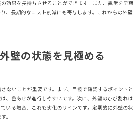
装の効果を長持ちさせることができます。また、異常を早
チェックリストを活用した準備手順
守り、長期的なコスト削減にも寄与します。これからの外壁
周囲の環境対策と駐車スペースの確保
施工中のトラブル回避法
プロがおすすめする外壁塗装の実践的なアドバイス
プロが認める優れた塗料と道具
外壁の状態を見極める
経験者の声から学ぶ成功の秘訣
施工現場での注意点と実例
プロに依頼する際の交渉ポイント
逃さないことが重要です。まず、目視で確認するポイント
外壁塗装後のアフターケア方法
壁は、色あせが進行しやすいです。次に、外壁のひび割れ
トラブル時のプロの対応策
している場合、これも劣化のサインです。定期的に外壁の
これで安心！外壁塗装の準備チェックリスト
ます。
外壁塗装の準備に欠かせないアイテム