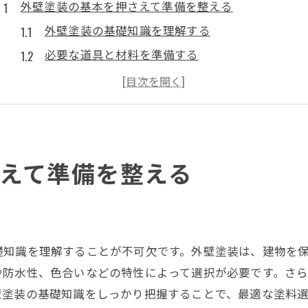
外壁塗装の基本を押さえて準備を整える
外壁塗装の基礎知識を理解する
必要な道具と材料を準備する
施工前に確認すべき法的要件
塗装業者の選び方と注意点
近隣への事前連絡と対応策
塗装後のメンテナンス計画
えて準備を整える
悪い下地は塗装の大敵外壁の状態を見極める
外壁の劣化サインを見つける方法
ひび割れや汚れの対処法
下地処理の重要性と手順
礎知識を理解することが不可欠です。外壁塗装は、建物を
専門家による外壁診断の利点
や防水性、色合いなどの特性によって選択が必要です。さ
壁塗装の基礎知識をしっかり把握することで、最適な塗料
修復が必要な場合の判断基準