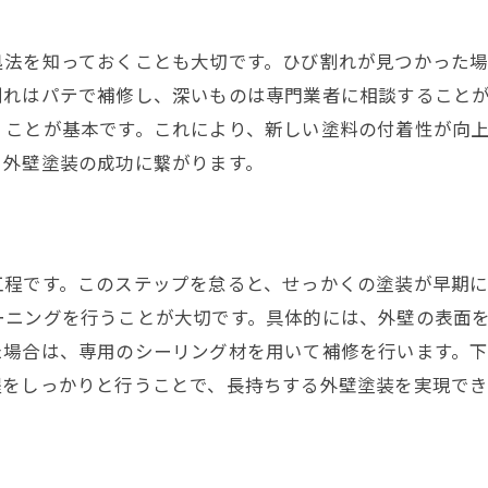
チェックリストで確認すべき項目
施工前に必須の安全確認
処法を知っておくことも大切です。ひび割れが見つかった
スムーズな施工のための段取り
割れはパテで補修し、深いものは専門業者に相談すること
各ステップでの品質確認方法
くことが基本です。これにより、新しい塗料の付着性が向
最終チェックで見逃しがちなポイント
、外壁塗装の成功に繋がります。
工程です。このステップを怠ると、せっかくの塗装が早期に
ーニングを行うことが大切です。具体的には、外壁の表面
た場合は、専用のシーリング材を用いて補修を行います。
程をしっかりと行うことで、長持ちする外壁塗装を実現でき