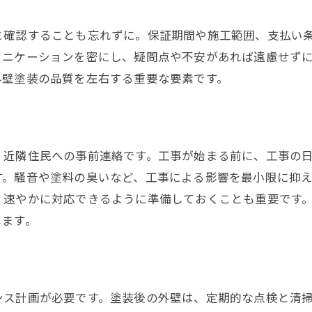
気象予報を活用したスケジュール作成
と確認することも忘れずに。保証期間や施工範囲、支払い
急な天候変化への対応策
ュニケーションを密にし、疑問点や不安があれば遠慮せず
初心者でも安心！基本の外壁塗装ガイド
外壁塗装の品質を左右する重要な要素です。
外壁塗装のステップバイステップ手順
初めての塗装で失敗しないためのヒント
DIY vs プロに依頼する場合の違い
、近隣住民への事前連絡です。工事が始まる前に、工事の
安全対策と防護用品の重要性
す。騒音や塗料の臭いなど、工事による影響を最小限に抑
塗装中に気を付けるべきこと
、速やかに対応できるように準備しておくことも重要です
完璧な仕上がりを目指すためのコツ
します。
外壁塗装の準備で失敗しないための重要なステップ
事前準備の重要性と具体例
施工前の計画書作成
ンス計画が必要です。塗装後の外壁は、定期的な点検と清
予算設定と見積もりの取り方