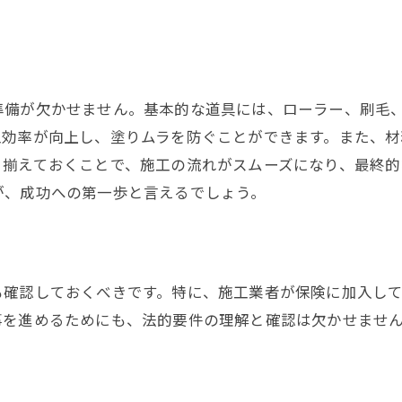
外壁の素材に応じた下地処理方法
塗料選びのコツ長持ちする塗装を実現する
塗料の種類と特徴を知る
準備が欠かせません。基本的な道具には、ローラー、刷毛
耐候性と防水性を考慮した選択
工効率が向上し、塗りムラを防ぐことができます。また、
環境に優しい塗料の選び方
と揃えておくことで、施工の流れがスムーズになり、最終的
色選びで押さえるべきポイント
が、成功への第一歩と言えるでしょう。
アクリル系、シリコン系、フッ素系の違い
コストと耐久性のバランスを取る
施工時期の見極めが成功のカギ気候の影響を理解する
も確認しておくべきです。特に、施工業者が保険に加入し
最適な施工時期を選ぶ理由
事を進めるためにも、法的要件の理解と確認は欠かせませ
季節ごとのメリットとデメリット
湿度と気温が塗装に与える影響
雨の日の施工がもたらすリスク