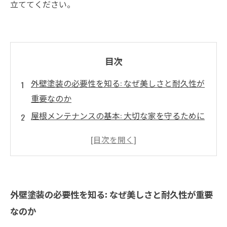
立ててください。
目次
外壁塗装の必要性を知る: なぜ美しさと耐久性が
重要なのか
屋根メンテナンスの基本: 大切な家を守るために
メンテナンスを怠った結果: 劣化がもたらす深刻
な影響
適切な外壁塗装の選び方: 施工方法とタイミング
を考える
外壁塗装の必要性を知る: なぜ美しさと耐久性が重要
快適な住環境を実現するために: メンテナンスの
なのか
具体的なポイント