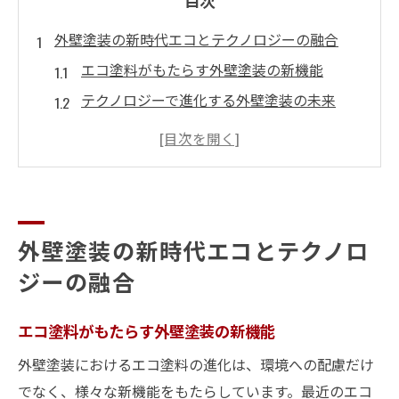
目次
外壁塗装の新時代エコとテクノロジーの融合
エコ塗料がもたらす外壁塗装の新機能
テクノロジーで進化する外壁塗装の未来
エコとテクノロジーの相乗効果
持続可能な外壁塗装への第一歩
環境配慮型の外壁塗装選び
革新技術が拓く新たな可能性
外壁塗装の新時代エコとテクノロ
環境に優しい外壁塗装で未来を守る方法
ジーの融合
エコ塗料の選び方とその効果
環境負荷を軽減する新技術
エコ塗料がもたらす外壁塗装の新機能
エネルギー効率を高める外壁塗装のアイデ
外壁塗装におけるエコ塗料の進化は、環境への配慮だけ
ア
でなく、様々な新機能をもたらしています。最近のエコ