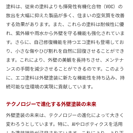
持続可能な社会のための外壁塗装
塗料は、従来の塗料よりも揮発性有機化合物（VOC）の
未来を見据えたエコプロジェクト事例
放出を大幅に抑えた製品が多く、住まいの空気質を改善
外壁塗装が地球に優しい理由
する効果があります。また、これらの塗料は耐候性に優
エコ塗料の進化持続可能な外壁塗装の実現
れ、紫外線や雨水から外壁を守る機能も強化されていま
エコ塗料の最新トレンド
す。さらに、自己修復機能を持つエコ塗料も登場してお
持続可能な外壁塗装の革新
り、小さな傷やひび割れを自然に回復させることができ
ます。これにより、外壁の美観を長持ちさせ、メンテナ
エコ塗料の環境への影響と評価
ンスの手間を減少させることができるのです。このよう
持続可能な材料選びの重要性
に、エコ塗料は外壁塗装に新たな機能性を持ち込み、持
エコ塗料の耐久性実証
続可能な住環境の実現に貢献しています。
環境と調和する塗装技術
最新技術で変わる外壁塗装のトレンド
テクノロジーで進化する外壁塗装の未来
ナノテクノロジーによる耐久性向上
外壁塗装の未来は、テクノロジーの進化によって大きく
自己修復機能を持つ先進的な塗料
変わろうとしています。特に、AIやロボティクスを活用
最新技術の外壁塗装事例紹介
した塗装技術が注目されています。これにより、より正