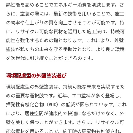
熱性能を高めることでエネルギー消費を削減します。さ
持続可能な選択肢の拡充
らに、塗装の際には、最新の技術を用いることで、施工
新技術がもたらす選択の幅
の効率や仕上がりの質を向上させることが可能です。特
環境に優しい技術の先駆者たち
に、リサイクル可能な資材を活用した施工法は、持続可
未来を見据えた塗料の選び方
能性を強化するための鍵となります。これにより、外壁
持続可能性を担保する革新技術
塗装が私たちの未来を守る手助けとなり、より良い環境
を次世代に引き継ぐことができるのです。
環境配慮型の外壁塗装選び
環境配慮型の外壁塗装は、持続可能な未来を実現するた
めの重要な選択肢です。近年、エコ塗料が多く登場し、
揮発性有機化合物（VOC）の低減が図られています。これ
により、居住空間が健康的で快適になるだけでなく、外
壁を美しく保つことができます。さらに、リサイクル可
能な素材を用いることで、施工時の廃棄物も削減され、