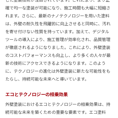
塗装技術の未来予測
確で均一な塗装が可能になり、施工時間も大幅に短縮さ
れます。さらに、最新のナノテクノロジーを用いた塗料
革新技術がもたらす耐候性の向上
は、外壁の耐久性を飛躍的に向上させると同時に、汚れ
トレンドを導く外壁塗装の未来
を寄せ付けない性質を持っています。加えて、デジタル
外壁塗装におけるエコと耐久性の新標準
ツールの導入により、施工管理が効率化され、品質管理
新しい耐久性基準の確立
が徹底されるようになりました。これにより、外壁塗装
エコ塗料の耐久性比較
のコストパフォーマンスも向上し、より多くの人々が最
外壁塗装の長寿命化を実現
新の技術にアクセスできるようになります。このよう
エコと耐久性のバランス
に、テクノロジーの進化は外壁塗装に新たな可能性をも
たらし、持続可能な未来へと導いています。
長期間美観を保つ秘訣
外壁保護の新たな視点
エコとテクノロジーの相乗効果
未来志向の外壁塗装がもたらす住まいの変革
外壁塗装におけるエコとテクノロジーの相乗効果は、持
未来の住まいを見据えた外壁塗装
続可能な未来を築くための重要な要素です。エコ塗料
持続可能な生活空間の創出