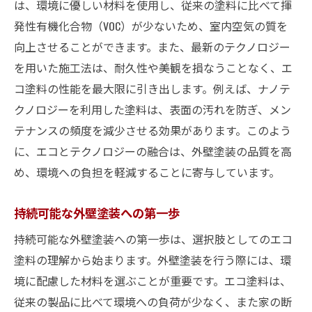
は、環境に優しい材料を使用し、従来の塗料に比べて揮
革新的塗料がもたらす住環境の向上
発性有機化合物（VOC）が少ないため、室内空気の質を
未来を見据えた投資としての外壁塗装
向上させることができます。また、最新のテクノロジー
エコロジカルデザインの重要性
を用いた施工法は、耐久性や美観を損なうことなく、エ
外壁塗装で変わる都市環境
コ塗料の性能を最大限に引き出します。例えば、ナノテ
クノロジーを利用した塗料は、表面の汚れを防ぎ、メン
外壁塗装で実現するエコな美観と保護
テナンスの頻度を減少させる効果があります。このよう
美観と環境保護の両立
に、エコとテクノロジーの融合は、外壁塗装の品質を高
エコで魅力的な外観を保つ方法
め、環境への負担を軽減することに寄与しています。
環境に配慮したデザインの重要性
エコ塗料で叶える美しい外壁
持続可能な外壁塗装への第一歩
持続可能な美観の維持
持続可能な外壁塗装への第一歩は、選択肢としてのエコ
自然と調和する外壁塗装
塗料の理解から始まります。外壁塗装を行う際には、環
革新技術による持続可能な外壁塗装の選択肢
境に配慮した材料を選ぶことが重要です。エコ塗料は、
革新的な塗料技術の紹介
従来の製品に比べて環境への負荷が少なく、また家の断