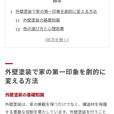
目次
外壁塗装で家の第一印象を劇的に変える方法
外壁塗装の基礎知識
色の選び方と心理効果
異なる塗装テクニックの比較
外壁塗装で家の個性を引き立てる方法
プロの技術で差をつける塗装方法
季節に合わせた塗装のタイミング
外壁塗装で家の第一印象を劇的に
最新の外壁塗装スタイリングアイデアで家をお
変える方法
しゃれに
2023年のトレンドカラー
外壁塗装の基礎知識
モダンデザインとクラシックデザインの融
外壁塗装は、家の美観を保つだけでなく、構造材を保護
合
する重要な役割を果たしています。外壁塗装を行うこと
テクスチャを活かした外壁デザイン