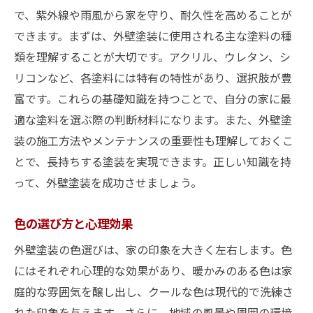
で、紫外線や雨風から家を守り、耐久性を高めることが
異素材の組み合わせで新しいスタイル
できます。まずは、外壁塗装に使用される主な塗料の種
ライトアップ効果を考えた塗装
類を理解することが大切です。アクリル、ウレタン、シ
周囲の景観に溶け込むデザイン
リコンなど、各塗料には特有の特性があり、選択肢が豊
外壁塗装のカラースキーム選定で統一感のある
富です。これらの基礎知識を持つことで、自分の家に最
外観を実現
適な塗料を選ぶ際の判断材料になります。また、外壁塗
カラースキームとは？
装の施工方法やメンテナンスの重要性も理解しておくこ
周囲の環境に合わせた色選び
とで、長持ちする塗装を実現できます。正しい知識を持
って、外壁塗装を成功させましょう。
補色と類似色の効果的な使い分け
多色使いによるダイナミックな外観
色の選び方と心理効果
カラースキームと建物のスタイル
外壁塗装の色選びは、家の印象を大きく左右します。色
外壁塗装におけるカラープランニングの基
にはそれぞれ心理的な効果があり、暖かみのある色は家
本
庭的な雰囲気を醸し出し、クールな色は現代的で洗練さ
プロが教える外壁塗装のトレンドデザイン
れた印象を与えます。さらに、地域の風景や周囲の環境