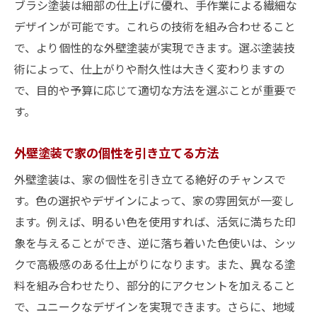
DIYでできる簡単な外壁塗装
ブラシ塗装は細部の仕上げに優れ、手作業による繊細な
デザインが可能です。これらの技術を組み合わせること
エコフレンドリーな外壁塗装で環境にも配慮し
で、より個性的な外壁塗装が実現できます。選ぶ塗装技
た家づくり
術によって、仕上がりや耐久性は大きく変わりますの
エコフレンドリー塗料の選び方
で、目的や予算に応じて適切な方法を選ぶことが重要で
環境に優しい塗装技術
す。
持続可能な材料の活用
太陽光反射塗料のメリット
外壁塗装で家の個性を引き立てる方法
VOCフリー塗料の重要性
外壁塗装は、家の個性を引き立てる絶好のチャンスで
エネルギー効率を高める外壁塗装
す。色の選択やデザインによって、家の雰囲気が一変し
耐久性の高い塗料を選ぶ外壁塗装のポイント
ます。例えば、明るい色を使用すれば、活気に満ちた印
耐久性の高い塗料の特徴
象を与えることができ、逆に落ち着いた色使いは、シッ
クで高級感のある仕上がりになります。また、異なる塗
気候に合わせた塗料選び
料を組み合わせたり、部分的にアクセントを加えること
防水性と通気性のバランス
で、ユニークなデザインを実現できます。さらに、地域
メンテナンスのしやすさ