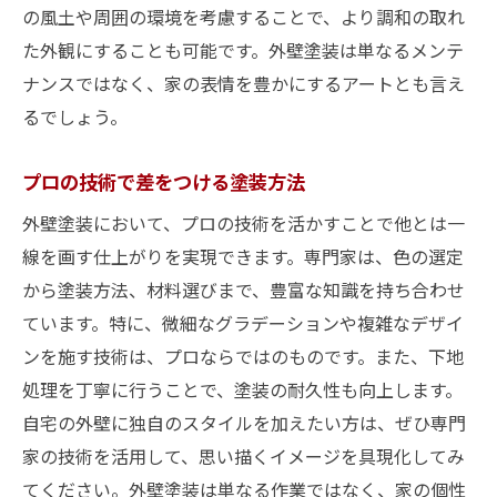
の風土や周囲の環境を考慮することで、より調和の取れ
コストパフォーマンスを重視した選択
た外観にすることも可能です。外壁塗装は単なるメンテ
長持ちする塗料の最新技術
ナンスではなく、家の表情を豊かにするアートとも言え
株式会社シモダが教える外壁塗装で家を魅力的
るでしょう。
に変える方法
プロの技術で差をつける塗装方法
シモダのおすすめ塗料とデザイン
プロの視点で見る外壁塗装のコツ
外壁塗装において、プロの技術を活かすことで他とは一
顧客満足度の高いスタイリング事例
線を画す仕上がりを実現できます。専門家は、色の選定
から塗装方法、材料選びまで、豊富な知識を持ち合わせ
シモダのエコフレンドリー塗装の取り組み
ています。特に、微細なグラデーションや複雑なデザイ
長年の経験から学ぶ塗装テクニック
ンを施す技術は、プロならではのものです。また、下地
相談から施工までの流れ
処理を丁寧に行うことで、塗装の耐久性も向上します。
自宅の外壁に独自のスタイルを加えたい方は、ぜひ専門
家の技術を活用して、思い描くイメージを具現化してみ
てください。外壁塗装は単なる作業ではなく、家の個性