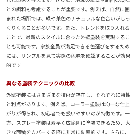
2023年最新のトレンドデザイン紹介
との調和も考慮することが重要です。例えば、自然に囲
高級感を出すためのデザインテクニック
まれた場所では、緑や茶色のナチュラルな色合いがしっ
シンプルかつモダンなデザインアイデア
くりくることが多いです。また、トレンドを取り入れる
自然素材を活かしたエコデザイン
ことで、最新のスタイルに合った外壁塗装を実現するこ
とも可能です。家族全員が満足できる色選びをするため
地域の特徴を取り入れたデザイン
には、サンプルを見て実際の色味を確認することが効果
未来的なデザインを目指した外壁塗装
的です。
外壁塗装で新築のような雰囲気を作り出すテク
ニック
異なる塗装テクニックの比較
リノベーションとリフレッシュの違い
外壁塗装にはさまざまな技術が存在し、それぞれに特性
高品質な塗料の選び方
と利点があります。例えば、ローラー塗装は均一な仕上
細部にこだわるリペイントテクニック
がりが得られ、初心者でも扱いやすいのが特徴です。一
古い外観を一新するための工夫
方、スプレー塗装は素早く広範囲に塗装できるため、大
プロに依頼するメリットとデメリット
きな面積をカバーする際に非常に効率的です。さらに、