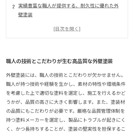
実績豊富な職人が提供する、耐久性に優れた外
壁塗装
魅力的な外観を実現する、デザイン性の高い外
壁塗装
職人の技術が光る、丁寧で迅速な施工体制
信頼性にも優れた、地元密着の職人による外壁
職人の技術とこだわりが生む高品質な外壁塗装
塗装
外壁塗装には、職人の技術とこだわりが欠かせません。
職人が持つ技術や経験を生かし、素材の特性や環境条件
を考慮した上で適切な塗料を選定し、施工を行えるかど
うかが、品質の高さに大きく影響します。また、塗装材
の品質にもこだわりが必要です。厳格な品質管理体制を
持つ塗料メーカーを選定し、製品にトラブルが起きにく
く、かつ長持ちすることが、塗装の堅実性を担保するこ