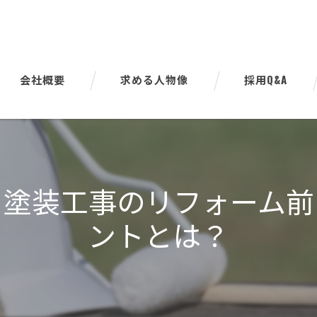
会社概要
求める人物像
採用Q&A
代表挨拶
ビジョン
！塗装工事のリフォーム前
事業案内
ントとは？