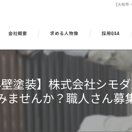
【大和市
会社概要
求める人物像
採用Q&A
代表挨拶
ビジョン
外壁塗装】株式会社シモダ
事業案内
みませんか？職人さん募