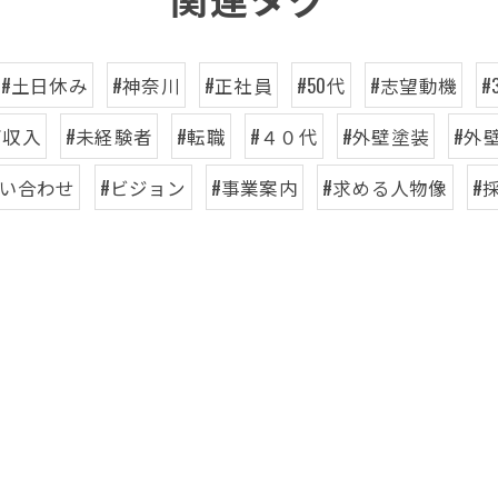
#土日休み
#神奈川
#正社員
#50代
#志望動機
#
高収入
#未経験者
#転職
#４０代
#外壁塗装
#外
問い合わせ
#ビジョン
#事業案内
#求める人物像
#