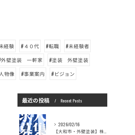
#未経験
#４０代
#転職
#未経験者
#外壁塗装 一軒家
#塗装 外壁塗装
人物像
#事業案内
#ビジョン
最近の投稿
Recent Posts
2026/02/16
【大和市・外壁塗装】株式会社シモダで一緒に働いてみませんか？職人さん募集中