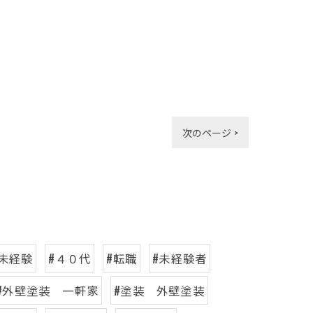
次のページ >
#未経験
#４０代
#転職
#未経験者
#外壁塗装 一軒家
#塗装 外壁塗装