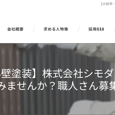
【大和市
会社概要
求める人物像
採用Q&A
代表挨拶
ビジョン
外壁塗装】株式会社シモダ
事業案内
みませんか？職人さん募