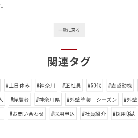
す。
一覧に戻る
関連タグ
#土日休み
#神奈川
#正社員
#50代
#志望動機
人
#経験者
#神奈川県
#外壁塗装 シーズン
#外
ー
#お問い合わせ
#採用申込
#社員紹介
#採用Q&A