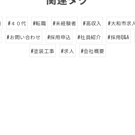
験
#４０代
#転職
#未経験者
#高収入
#大和市求
装
#お問い合わせ
#採用申込
#社員紹介
#採用Q&A
#塗装工事
#求人
#会社概要