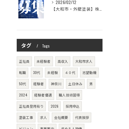
2026/02/12
【大和市・外壁塗装】株式会社シモダ 一緒に働いてくれる職人さん大募集
タグ
Tags
正社員
未経験者
高収入
大和市求人
転職
30代
未経験
４０代
志望動機
50代
経験者
神奈川
土日休み
男
2024
経験者優遇
職人技術習得
正社員登用有り
2026
採用申込
塗装工事
求人
会社概要
代表挨拶
ビジョン
事業案内
求める人物像